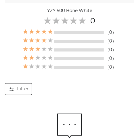
YZY 500 Bone White
0
（0）
（0）
（0）
（0）
（0）
Filter